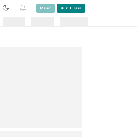
Masuk
Buat Tulisan
Loading
Loading
Lainnya