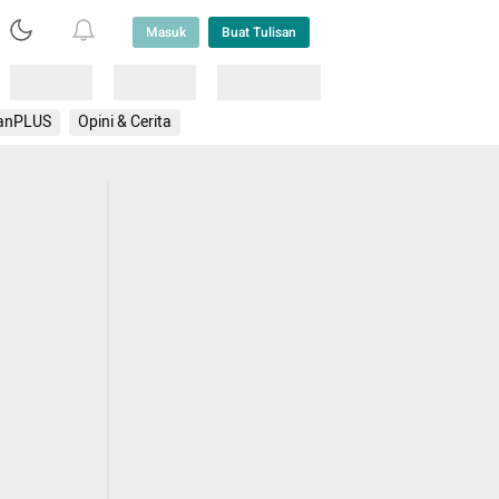
Masuk
Buat Tulisan
Loading
Loading
Lainnya
anPLUS
Opini & Cerita