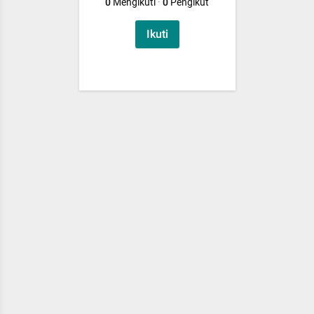
0
Mengikuti
·
0
Pengikut
Ikuti