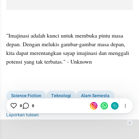
"Imajinasi adalah kunci untuk membuka pintu masa 
depan. Dengan melukis gambar-gambar masa depan, 
kita dapat merentangkan sayap imajinasi dan menggali 
potensi yang tak terbatas." - Unknown
Science Fiction
Teknologi
Alam Semesta
Fiksi
Metode Ilmiah
0
0
Laporkan tulisan
Tim Editor
Editor Section