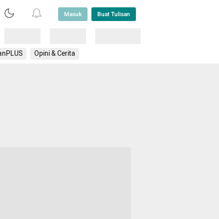
Masuk
Buat Tulisan
Loading
Loading
Lainnya
anPLUS
Opini & Cerita