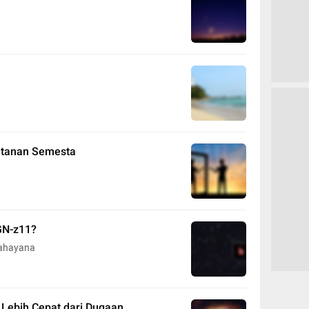
atanan Semesta
GN-z11?
 Mahayana
 Lebih Cepat dari Dugaan