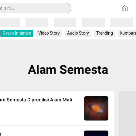
Loading
Loading
Loading
Loading
Loading
Green Initiative
Video Story
Audio Story
Trending
kumpar
Alam Semesta
lam Semesta Diprediksi Akan Mati
a