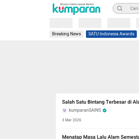
Pencarian
Loading
Loading
Loading
Breaking News
SATU Indonesia Awards
Salah Satu Bintang Terbesar di A
kumparanSAINS
3 Mar 2026
Menatap Masa Lalu Alam Semest