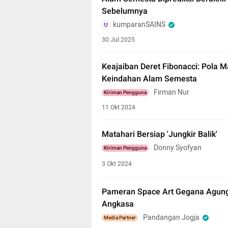
Sebelumnya
kumparanSAINS
30 Jul 2025
Keajaiban Deret Fibonacci: Pola 
Keindahan Alam Semesta
Firman Nur
Kiriman Pengguna
11 Okt 2024
Matahari Bersiap 'Jungkir Balik'
Donny Syofyan
Kiriman Pengguna
3 Okt 2024
Pameran Space Art Gegana Agung:
Angkasa
Pandangan Jogja
Media Partner