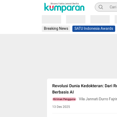
Pencarian
Loading
Loading
Loading
Breaking News
SATU Indonesia Awards
Revolusi Dunia Kedokteran: Dari 
Berbasis AI
Vila Jannati Durro Fajri
Kiriman Pengguna
13 Des 2025