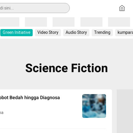
Loading
Loading
Loading
Loading
Loading
Green Initiative
Video Story
Audio Story
Trending
kumpar
Science Fiction
Robot Bedah hingga Diagnosa
na