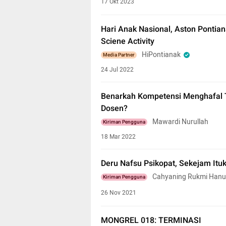
17 Okt 2023
Hari Anak Nasional, Aston Ponti
Sciene Activity
HiPontianak
Media Partner
24 Jul 2022
Benarkah Kompetensi Menghafal T
Dosen?
Mawardi Nurullah
Kiriman Pengguna
18 Mar 2022
Deru Nafsu Psikopat, Sekejam Itu
Cahyaning Rukmi Hanu
Kiriman Pengguna
26 Nov 2021
MONGREL 018: TERMINASI