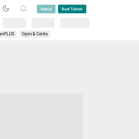
Masuk
Buat Tulisan
Loading
Loading
Lainnya
anPLUS
Opini & Cerita