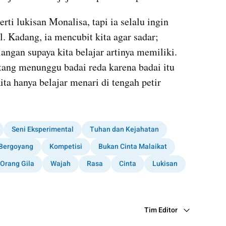
ti lukisan Monalisa, tapi ia selalu ingin 
. Kadang, ia mencubit kita agar sadar; 
gan supaya kita belajar artinya memiliki. 
tang menunggu badai reda karena badai itu 
ta hanya belajar menari di tengah petir 
Seni Eksperimental
Tuhan dan Kejahatan
Bergoyang
Kompetisi
Bukan Cinta Malaikat
Orang Gila
Wajah
Rasa
Cinta
Lukisan
Tim Editor
Editor Section