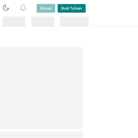
Masuk
Buat Tulisan
Loading
Loading
Lainnya