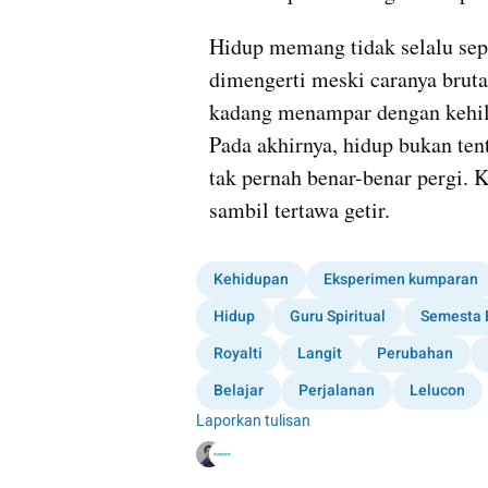
Hidup memang tidak selalu seper
dimengerti meski caranya brutal
kadang menampar dengan kehilan
Pada akhirnya, hidup bukan ten
tak pernah benar-benar pergi. Ki
sambil tertawa getir.
Kehidupan
Eksperimen kumparan
Hidup
Guru Spiritual
Semesta 
Royalti
Langit
Perubahan
Belajar
Perjalanan
Lelucon
Laporkan tulisan