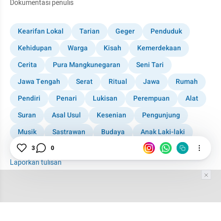
Dokumentasi penulis
Kearifan Lokal
Tarian
Geger
Penduduk
Kehidupan
Warga
Kisah
Kemerdekaan
Cerita
Pura Mangkunegaran
Seni Tari
Jawa Tengah
Serat
Ritual
Jawa
Rumah
Pendiri
Penari
Lukisan
Perempuan
Alat
Suran
Asal Usul
Kesenian
Pengunjung
Musik
Sastrawan
Budaya
Anak Laki-laki
Banyumas
Seniman
3
0
Laporkan tulisan
Tim Editor
Editor Section