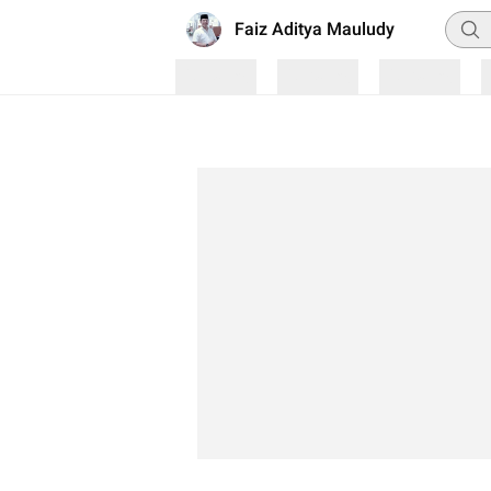
Penca
Faiz Aditya Mauludy
Loading
Loading
Loading