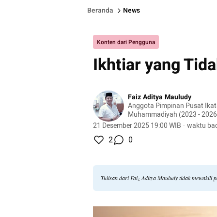
Beranda
News
Konten dari Pengguna
Ikhtiar yang Tid
Faiz Aditya Mauludy
Anggota Pimpinan Pusat Ikat
Muhammadiyah (2023 - 2026) 
Pemuda Muhammadiyah DKI Jakart
21 Desember 2025 19:00 WIB
·
waktu bac
LHKP Pimpinan Daerah Muh
2
0
Selatan
Tulisan dari Faiz Aditya Mauludy tidak mewakili