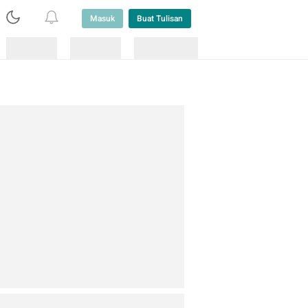
Masuk
Buat Tulisan
Loading
Loading
Lainnya