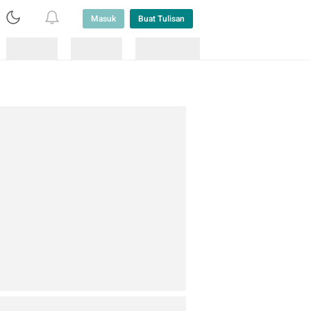
Masuk
Buat Tulisan
Loading
Loading
Lainnya