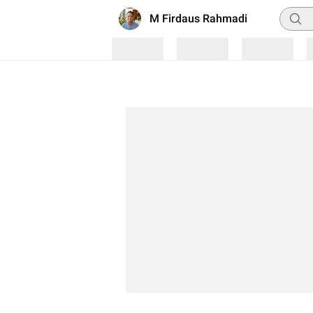
Pencar
M Firdaus Rahmadi
Loading
Loading
Loading