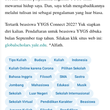
mewarnai hidup saya. Dan, saya telah mengabadikannya 
melalui tulisan ini sebagai pengalaman yang luar biasa.
Tertarik beasiswa YYGS Connect 2022? Yuk siapkan 
diri kalian. Pendaftaran untuk beasiswa YYGS dibuka 
bulan September tiap tahun. Silakan klik situs web ini: 
globalscholars.yale.edu
. *Alfath.
Tips Kuliah
Budaya
Kuliah
Indonesia
Kuliah Online karena Corona
Pilihan Sekolah
Bahasa Inggris
Filosofi
SMA
Sastra
Jombang
Mahasiswa
Edukasi
Musik
Sekolah
Luar Negeri
Sekolah Internasional
Sekolah Virtual
Pendidikan Karakter
Beasiswa