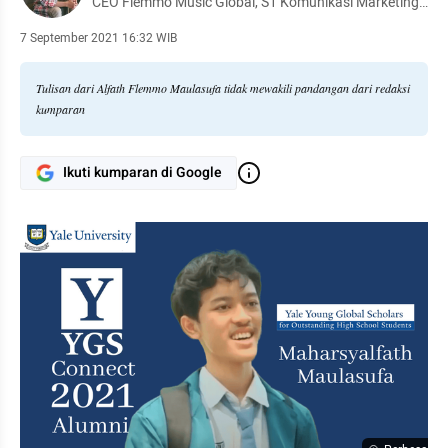
CEO Flemmo Music Global, S1 Komunikasi Marketing
BINUS University Jakarta, S1 Sistem Informasi
Universitas Presiden Jababeka Cikarang, dan
7 September 2021 16:32 WIB
Penerima Penghargaan Sony Music Group SMG
Global Scholars.
Tulisan dari Alfath Flemmo Maulasufa tidak mewakili pandangan dari redaksi
kumparan
Ikuti kumparan di Google