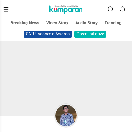
Breaking News
Video Story
Audio Story
Trending
SATU Indonesia Awards
Green Initiative