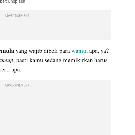
ber: Unsplash.
ADVERTISEMENT
emula
 yang wajib dibeli para 
wanita
 apa, ya? 
akeup
, pasti kamu sedang memikirkan harus 
perti apa. 
ADVERTISEMENT