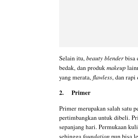
Selain itu, 
beauty blender
 bisa
bedak, dan produk 
makeup
 lai
yang merata, 
flawless
, dan rap
2.	Primer
Primer merupakan salah satu pe
pertimbangkan untuk dibeli. P
sepanjang hari. Permukaan kuli
sehingga 
foundation
 pun bisa l