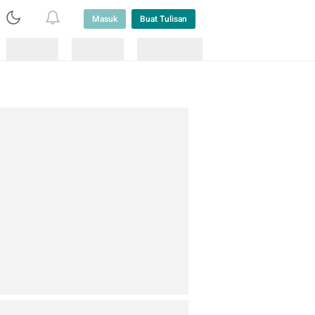
Masuk
Buat Tulisan
Loading
Loading
Lainnya