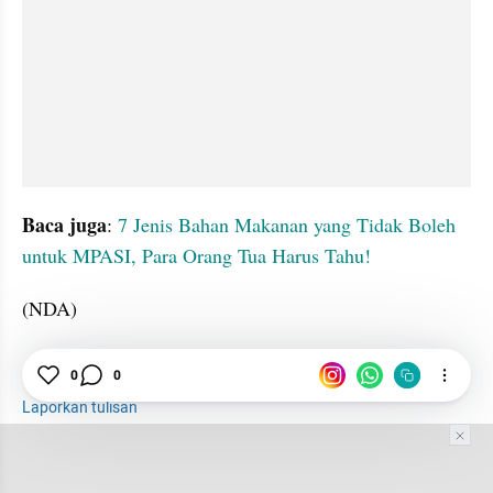
Baca juga
: 
7 Jenis Bahan Makanan yang Tidak Boleh 
untuk MPASI, Para Orang Tua Harus Tahu!
(NDA)
Bayi
MPASI
Makanan
Voidelle
0
0
Laporkan tulisan
Tim Editor
Editor Section