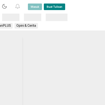
Masuk
Buat Tulisan
Loading
Loading
Lainnya
anPLUS
Opini & Cerita