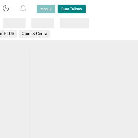
Masuk
Buat Tulisan
Loading
Loading
Lainnya
anPLUS
Opini & Cerita