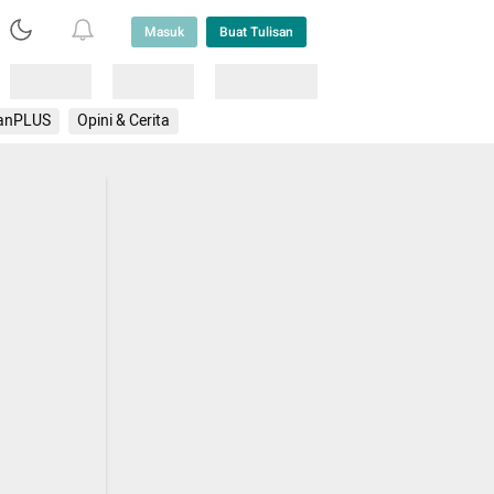
Masuk
Buat Tulisan
Loading
Loading
Lainnya
anPLUS
Opini & Cerita