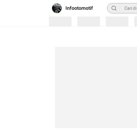
Pencarian
Infootomotif
Loading
Loading
Loading