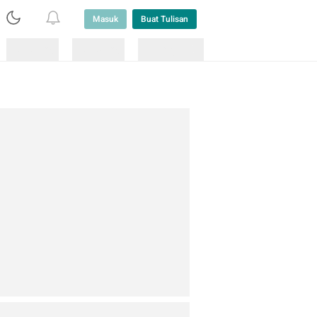
Masuk
Buat Tulisan
Loading
Loading
Lainnya