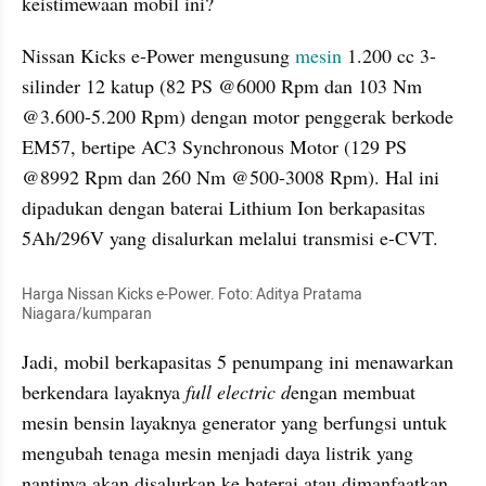
keistimewaan mobil ini?
Nissan Kicks e-Power mengusung 
mesin
 1.200 cc 3-
silinder 12 katup (82 PS @6000 Rpm dan 103 Nm 
@3.600-5.200 Rpm) dengan motor penggerak berkode 
EM57, bertipe AC3 Synchronous Motor (129 PS 
@8992 Rpm dan 260 Nm @500-3008 Rpm). Hal ini 
dipadukan dengan baterai Lithium Ion berkapasitas 
5Ah/296V yang disalurkan melalui transmisi e-CVT.
Harga Nissan Kicks e-Power. Foto: Aditya Pratama 
Niagara/kumparan
Jadi, mobil berkapasitas 5 penumpang ini menawarkan 
berkendara layaknya 
full electric d
engan membuat 
mesin bensin layaknya generator yang berfungsi untuk 
mengubah tenaga mesin menjadi daya listrik yang 
nantinya akan disalurkan ke baterai atau dimanfaatkan 