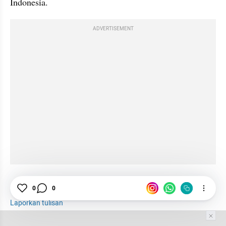
Indonesia.
ADVERTISEMENT
Tokoh
Ulama
Indonesia
Pesantren
0
0
Laporkan tulisan
Tim Editor
Editor Section