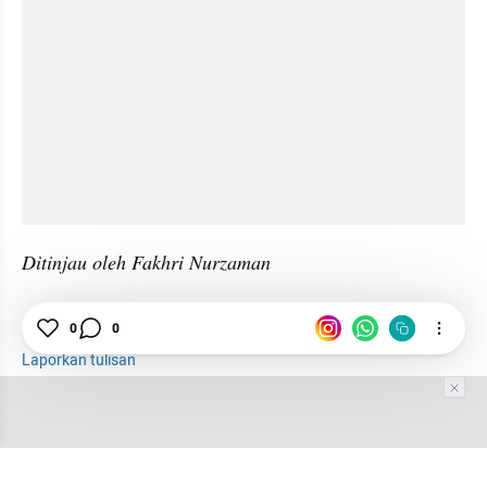
Ditinjau oleh Fakhri Nurzaman
0
0
Sejarah
Jenis-jenis
Gamelan
Tradisional
Laporkan tulisan
Tim Editor
Editor Section