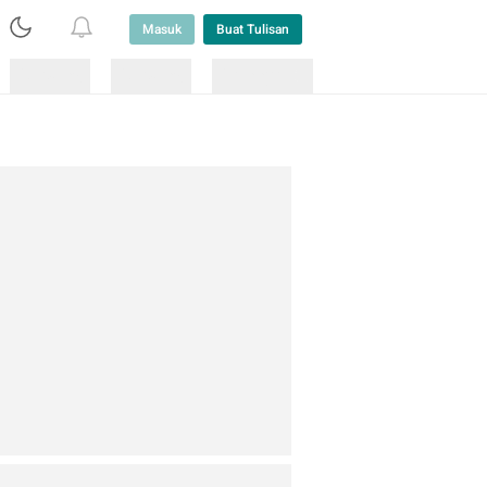
Masuk
Buat Tulisan
Loading
Loading
Lainnya