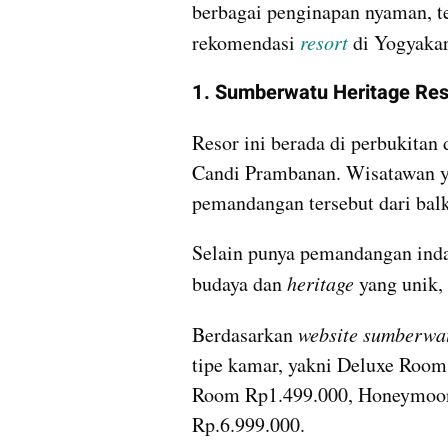
berbagai penginapan nyaman, te
rekomendasi 
resort 
di Yogyaka
1. Sumberwatu Heritage Res
Resor ini berada di perbukita
Candi Prambanan. Wisatawan ya
pemandangan tersebut dari bal
Selain punya pemandangan inda
budaya dan 
heritage 
yang unik,
Berdasarkan 
website sumberwat
tipe kamar, yakni Deluxe Room
Room Rp1.499.000, Honeymoon P
Rp.6.999.000.