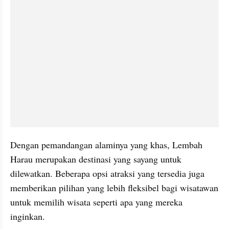
Dengan pemandangan alaminya yang khas, Lembah 
Harau merupakan destinasi yang sayang untuk 
dilewatkan. Beberapa opsi atraksi yang tersedia juga 
memberikan pilihan yang lebih fleksibel bagi wisatawan 
untuk memilih wisata seperti apa yang mereka 
inginkan.