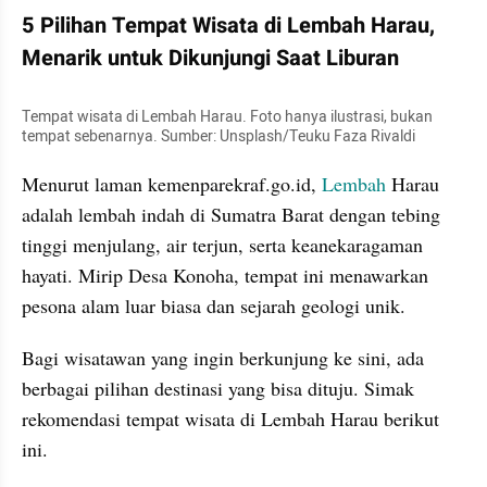
5 Pilihan Tempat Wisata di Lembah Harau, 
Menarik untuk Dikunjungi Saat Liburan
Tempat wisata di Lembah Harau. Foto hanya ilustrasi, bukan 
tempat sebenarnya. Sumber: Unsplash/Teuku Faza Rivaldi
Menurut laman kemenparekraf.go.id, 
Lembah 
Harau 
adalah lembah indah di Sumatra Barat dengan tebing 
tinggi menjulang, air terjun, serta keanekaragaman 
hayati. Mirip Desa Konoha, tempat ini menawarkan 
pesona alam luar biasa dan sejarah geologi unik.
Bagi wisatawan yang ingin berkunjung ke sini, ada 
berbagai pilihan destinasi yang bisa dituju. Simak 
rekomendasi tempat wisata di Lembah Harau berikut 
ini.