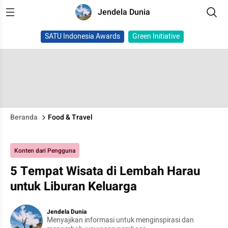
Jendela Dunia
SATU Indonesia Awards
Green Initiative
Beranda
Food & Travel
Konten dari Pengguna
5 Tempat Wisata di Lembah Harau
untuk Liburan Keluarga
Jendela Dunia
Menyajikan informasi untuk menginspirasi dan