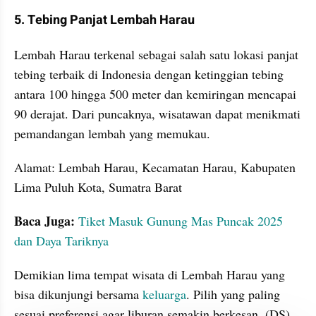
5. Tebing Panjat Lembah Harau
Lembah Harau terkenal sebagai salah satu lokasi panjat 
tebing terbaik di Indonesia dengan ketinggian tebing 
antara 100 hingga 500 meter dan kemiringan mencapai 
90 derajat. Dari puncaknya, wisatawan dapat menikmati 
pemandangan lembah yang memukau.
Alamat: Lembah Harau, Kecamatan Harau, Kabupaten 
Lima Puluh Kota, Sumatra Barat
Baca Juga:
Tiket Masuk Gunung Mas Puncak 2025 
dan Daya Tariknya
Demikian lima tempat wisata di Lembah Harau yang 
bisa dikunjungi bersama 
keluarga
. Pilih yang paling 
sesuai preferensi agar liburan semakin berkesan. (DS)