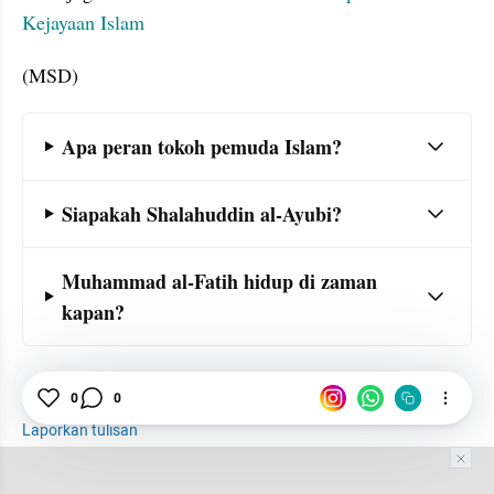
Kejayaan Islam
(MSD)
Frequently Asked Question Section
Apa peran tokoh pemuda Islam?
Siapakah Shalahuddin al-Ayubi?
Muhammad al-Fatih hidup di zaman 
kapan?
Pemuda
Islam
Tokoh
0
0
Laporkan tulisan
Tim Editor
Editor Section