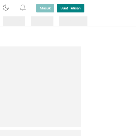
Masuk
Buat Tulisan
Loading
Loading
Lainnya