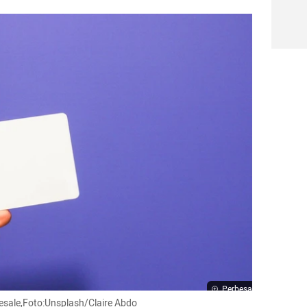
Perbesar
esale,Foto:Unsplash/Claire Abdo