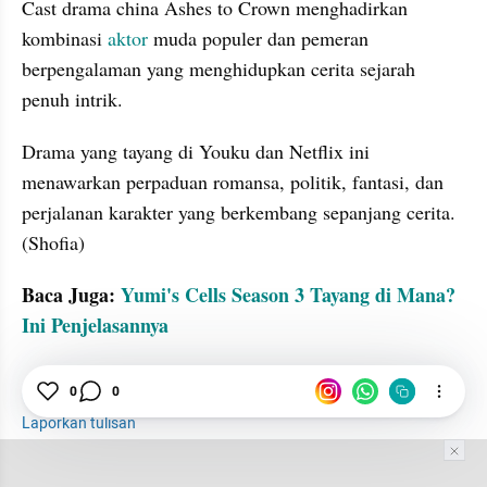
Cast drama china Ashes to Crown menghadirkan 
kombinasi 
aktor
 muda populer dan pemeran 
berpengalaman yang menghidupkan cerita sejarah 
penuh intrik. 
Drama yang tayang di Youku dan Netflix ini 
menawarkan perpaduan romansa, politik, fantasi, dan 
perjalanan karakter yang berkembang sepanjang cerita. 
(Shofia)
Baca Juga: 
Yumi's Cells Season 3 Tayang di Mana? 
Ini Penjelasannya
tatatax2
Drama
China
Aktor
0
0
Laporkan tulisan
Tim Editor
Editor Section