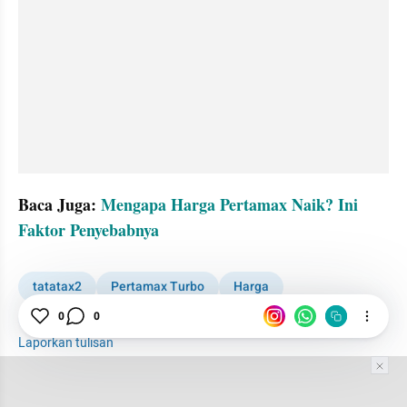
Baca Juga: 
Mengapa Harga Pertamax Naik? Ini 
Faktor Penyebabnya
tatatax2
Pertamax Turbo
Harga
BBM nonsubsidi
0
0
Laporkan tulisan
Tim Editor
Editor Section