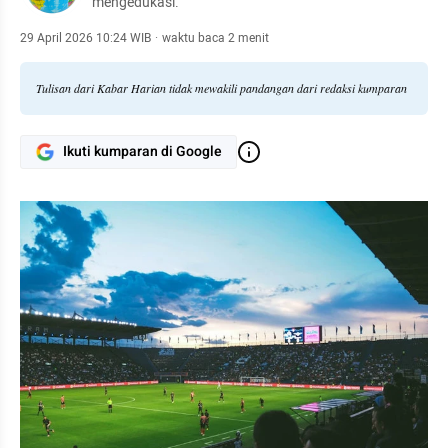
mengedukasi.
29 April 2026 10:24 WIB
·
waktu baca 2 menit
Tulisan dari Kabar Harian tidak mewakili pandangan dari redaksi kumparan
Ikuti kumparan di Google