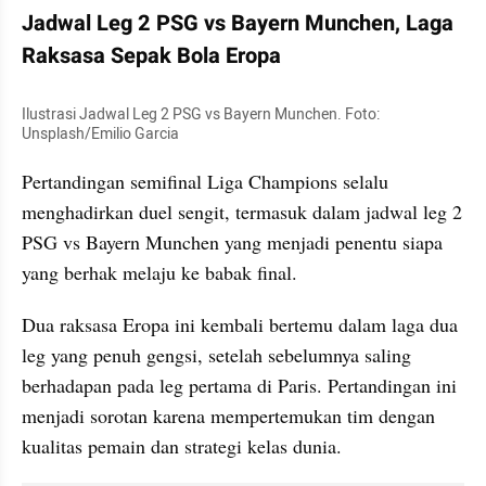
Jadwal Leg 2 PSG vs Bayern Munchen, Laga 
Raksasa Sepak Bola Eropa 
Ilustrasi Jadwal Leg 2 PSG vs Bayern Munchen. Foto: 
Unsplash/Emilio Garcia
Pertandingan semifinal Liga Champions selalu 
menghadirkan duel sengit, termasuk dalam jadwal leg 2 
PSG vs Bayern Munchen yang menjadi penentu siapa 
yang berhak melaju ke babak final.
Dua raksasa Eropa ini kembali bertemu dalam laga dua 
leg yang penuh gengsi, setelah sebelumnya saling 
berhadapan pada leg pertama di Paris. Pertandingan ini 
menjadi sorotan karena mempertemukan tim dengan 
kualitas pemain dan strategi kelas dunia.