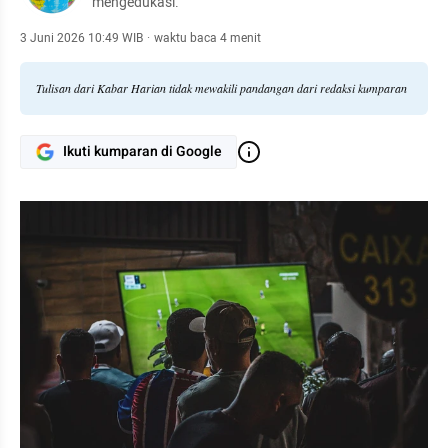
mengedukasi.
3 Juni 2026 10:49 WIB
·
waktu baca 4 menit
Tulisan dari Kabar Harian tidak mewakili pandangan dari redaksi kumparan
Ikuti kumparan di Google