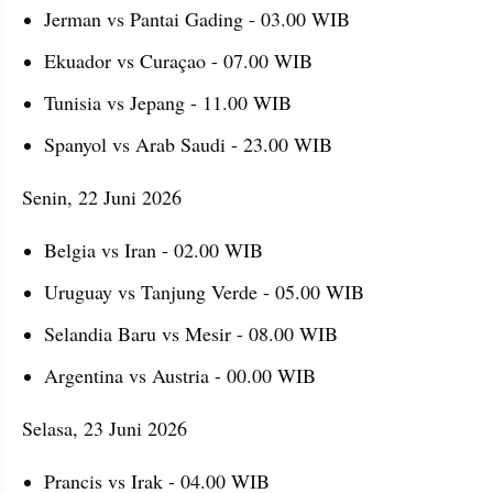
Jerman vs Pantai Gading - 03.00 WIB
Ekuador vs Curaçao - 07.00 WIB
Tunisia vs Jepang - 11.00 WIB
Spanyol vs Arab Saudi - 23.00 WIB
Senin, 22 Juni 2026
Belgia vs Iran - 02.00 WIB
Uruguay vs Tanjung Verde - 05.00 WIB
Selandia Baru vs Mesir - 08.00 WIB
Argentina vs Austria - 00.00 WIB
Selasa, 23 Juni 2026
Prancis vs Irak - 04.00 WIB