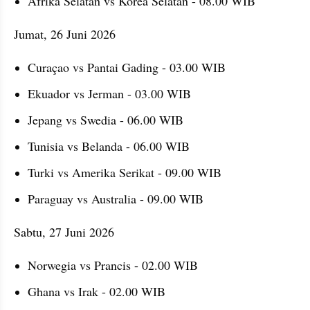
Afrika Selatan vs Korea Selatan - 08.00 WIB
Jumat, 26 Juni 2026
Curaçao vs Pantai Gading - 03.00 WIB
Ekuador vs Jerman - 03.00 WIB
Jepang vs Swedia - 06.00 WIB
Tunisia vs Belanda - 06.00 WIB
Turki vs Amerika Serikat - 09.00 WIB
Paraguay vs Australia - 09.00 WIB
Sabtu, 27 Juni 2026
Norwegia vs Prancis - 02.00 WIB
Ghana vs Irak - 02.00 WIB