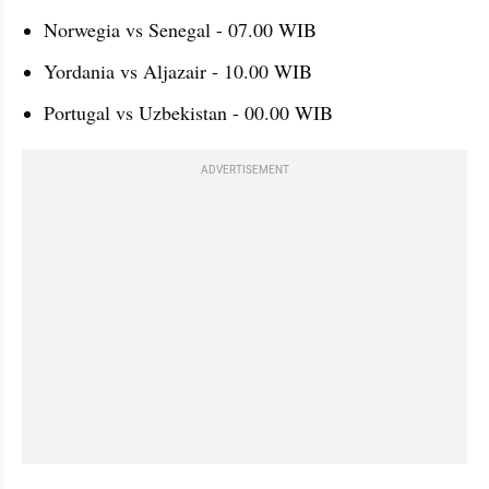
Norwegia vs Senegal - 07.00 WIB
Yordania vs Aljazair - 10.00 WIB
Portugal vs Uzbekistan - 00.00 WIB
ADVERTISEMENT