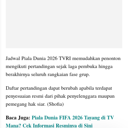
Jadwal Piala Dunia 2026 TVRI memudahkan penonton 
mengikuti pertandingan sejak laga pembuka hingga 
berakhirnya seluruh rangkaian fase grup.
Daftar pertandingan dapat berubah apabila terdapat 
penyesuaian resmi dari pihak penyelenggara maupun 
pemegang hak siar. (Shofia)
Baca Juga: 
Piala Dunia FIFA 2026 Tayang di TV 
Mana? Cek Informasi Resminya di Sini