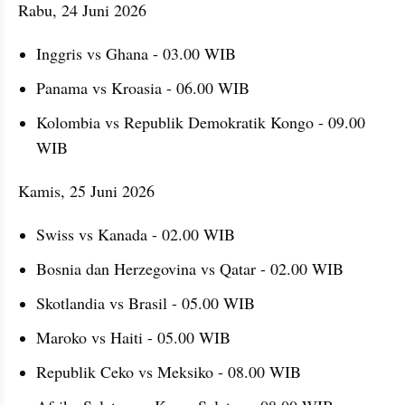
Rabu, 24 Juni 2026
Inggris vs Ghana - 03.00 WIB
Panama vs Kroasia - 06.00 WIB
Kolombia vs Republik Demokratik Kongo - 09.00 
WIB
Kamis, 25 Juni 2026
Swiss vs Kanada - 02.00 WIB
Bosnia dan Herzegovina vs Qatar - 02.00 WIB
Skotlandia vs Brasil - 05.00 WIB
Maroko vs Haiti - 05.00 WIB
Republik Ceko vs Meksiko - 08.00 WIB