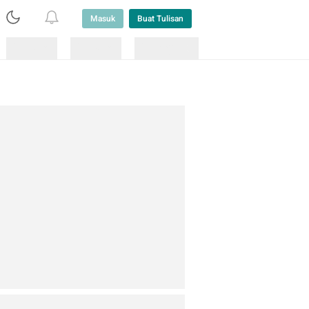
Masuk
Buat Tulisan
Loading
Loading
Lainnya