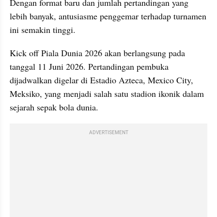
Dengan format baru dan jumlah pertandingan yang 
lebih banyak, antusiasme penggemar terhadap turnamen 
ini semakin tinggi.
Kick off Piala Dunia 2026 akan berlangsung pada 
tanggal 11 Juni 2026. Pertandingan pembuka 
dijadwalkan digelar di Estadio Azteca, Mexico City, 
Meksiko, yang menjadi salah satu stadion ikonik dalam 
sejarah sepak bola dunia.
ADVERTISEMENT