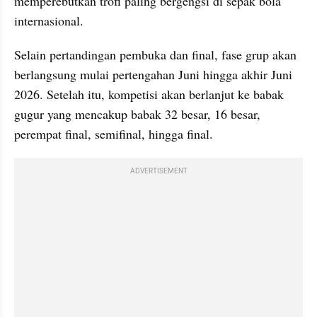
memperebutkan trofi paling bergengsi di sepak bola 
internasional.
Selain pertandingan pembuka dan final, fase grup akan 
berlangsung mulai pertengahan Juni hingga akhir Juni 
2026. Setelah itu, kompetisi akan berlanjut ke babak 
gugur yang mencakup babak 32 besar, 16 besar, 
perempat final, semifinal, hingga final.
ADVERTISEMENT