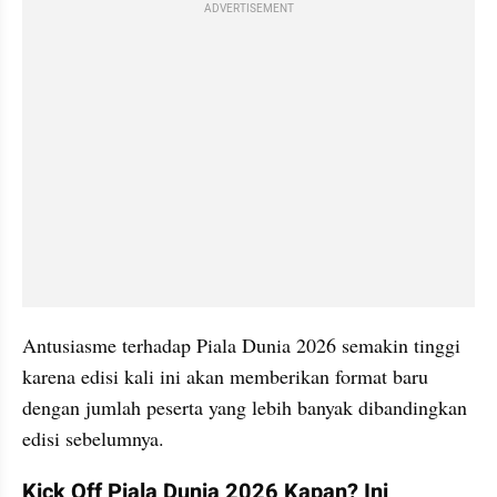
ADVERTISEMENT
Antusiasme terhadap Piala Dunia 2026 semakin tinggi 
karena edisi kali ini akan memberikan format baru 
dengan jumlah peserta yang lebih banyak dibandingkan 
edisi sebelumnya.
Kick Off Piala Dunia 2026 Kapan? Ini 