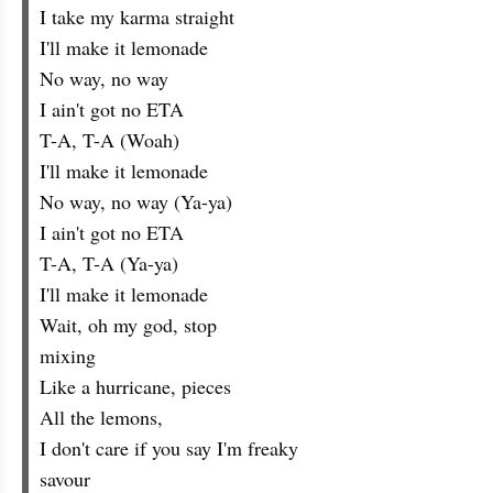
I take my karma straight
I'll make it lemonade
No way, no way
I ain't got no ETA
T-A, T-A (Woah)
I'll make it lemonade
No way, no way (Ya-ya)
I ain't got no ETA
T-A, T-A (Ya-ya)
I'll make it lemonade
Wait, oh my god, stop
mixing
Like a hurricane, pieces
All the lemons,
I don't care if you say I'm freaky
savour