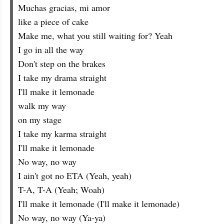
Muchas gracias, mi amor
like a piece of cake
Make me, what you still waiting for? Yeah
I go in all the way
Don't step on the brakes
I take my drama straight
I'll make it lemonade
walk my way
on my stage
I take my karma straight
I'll make it lemonade
No way, no way
I ain't got no ETA (Yeah, yeah)
T-A, T-A (Yeah; Woah)
I'll make it lemonade (I'll make it lemonade)
No way, no way (Ya-ya)