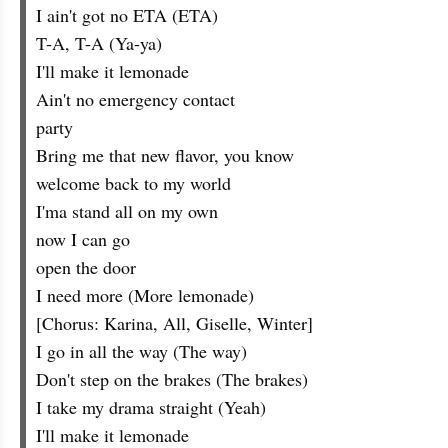
I ain't got no ETA (ETA)
T-A, T-A (Ya-ya)
I'll make it lemonade
Ain't no emergency contact
party
Bring me that new flavor, you know
welcome back to my world
I'ma stand all on my own
now I can go
open the door
I need more (More lemonade)
[Chorus: Karina, All, Giselle, Winter]
I go in all the way (The way)
Don't step on the brakes (The brakes)
I take my drama straight (Yeah)
I'll make it lemonade