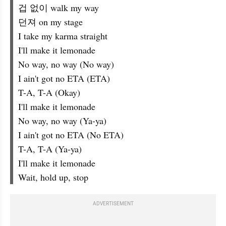
겁 없이 walk my way
던져 on my stage
I take my karma straight
I'll make it lemonade
No way, no way (No way)
I ain't got no ETA (ETA)
T-A, T-A (Okay)
I'll make it lemonade
No way, no way (Ya-ya)
I ain't got no ETA (No ETA)
T-A, T-A (Ya-ya)
I'll make it lemonade
Wait, hold up, stop
ADVERTISEMENT