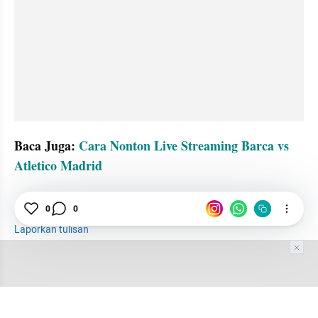
Baca Juga: 
Cara Nonton Live Streaming Barca vs 
Atletico Madrid
0
0
tatatax2
Liverpool
Jam
Sepak Bola
Laporkan tulisan
Tim Editor
Editor Section