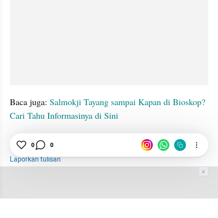
Baca juga: 
Salmokji Tayang sampai Kapan di Bioskop? 
Cari Tahu Informasinya di Sini
tatatax2
Film Horor
Korea
Misterius
0
0
Laporkan tulisan
Tim Editor
Editor Section