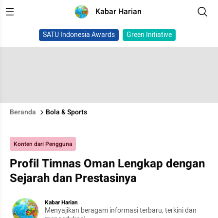
Kabar Harian
SATU Indonesia Awards
Green Initiative
Beranda
Bola & Sports
Konten dari Pengguna
Profil Timnas Oman Lengkap dengan
Sejarah dan Prestasinya
Kabar Harian
Menyajikan beragam informasi terbaru, terkini dan