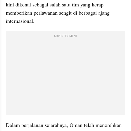
kini dikenal sebagai salah satu tim yang kerap 
memberikan perlawanan sengit di berbagai ajang 
internasional.
ADVERTISEMENT
Dalam perjalanan sejarahnya, Oman telah menorehkan 