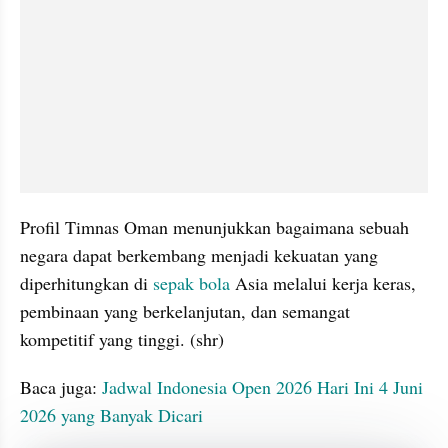
Profil Timnas Oman menunjukkan bagaimana sebuah 
negara dapat berkembang menjadi kekuatan yang 
diperhitungkan di 
sepak bola 
Asia melalui kerja keras, 
pembinaan yang berkelanjutan, dan semangat 
kompetitif yang tinggi. (shr)
Baca juga: 
Jadwal Indonesia Open 2026 Hari Ini 4 Juni 
2026 yang Banyak Dicari