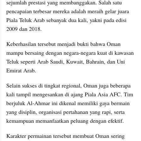
sejumlah prestasi yang membanggakan. Salah satu 
pencapaian terbesar mereka adalah meraih gelar juara 
Piala Teluk Arab sebanyak dua kali, yakni pada edisi 
2009 dan 2018.
Keberhasilan tersebut menjadi bukti bahwa Oman 
mampu bersaing dengan negara-negara kuat di kawasan 
Teluk seperti Arab Saudi, Kuwait, Bahrain, dan Uni 
Emirat Arab.
Selain sukses di tingkat regional, Oman juga beberapa 
kali tampil mengesankan di ajang Piala Asia AFC. Tim 
berjuluk Al-Ahmar ini dikenal memiliki gaya bermain 
yang disiplin, organisasi pertahanan yang rapi, serta 
kemampuan memanfaatkan peluang dengan efektif.
Karakter permainan tersebut membuat Oman sering 