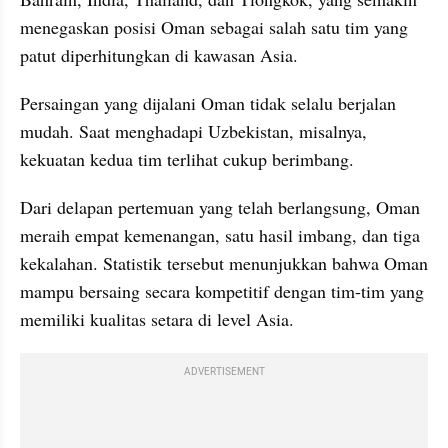
menegaskan posisi Oman sebagai salah satu tim yang 
patut diperhitungkan di kawasan Asia.
Persaingan yang dijalani Oman tidak selalu berjalan 
mudah. Saat menghadapi Uzbekistan, misalnya, 
kekuatan kedua tim terlihat cukup berimbang.
Dari delapan pertemuan yang telah berlangsung, Oman 
meraih empat kemenangan, satu hasil imbang, dan tiga 
kekalahan. Statistik tersebut menunjukkan bahwa Oman 
mampu bersaing secara kompetitif dengan tim-tim yang 
memiliki kualitas setara di level Asia.
ADVERTISEMENT