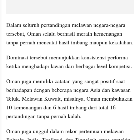
Dalam seluruh pertandingan melawan negara-negara 
tersebut, Oman selalu berhasil meraih kemenangan 
tanpa pernah mencatat hasil imbang maupun kekalahan.
Dominasi tersebut menunjukkan konsistensi performa 
ketika menghadapi lawan dari berbagai level kompetisi.
Oman juga memiliki catatan yang sangat positif saat 
berhadapan dengan beberapa negara Asia dan kawasan 
Teluk. Melawan Kuwait, misalnya, Oman membukukan 
10 kemenangan dan 6 hasil imbang dari total 16 
pertandingan tanpa pernah kalah.
Oman juga unggul dalam rekor pertemuan melawan 
Bahrain, India, Thailand, dan Tiongkok, yang semakin 