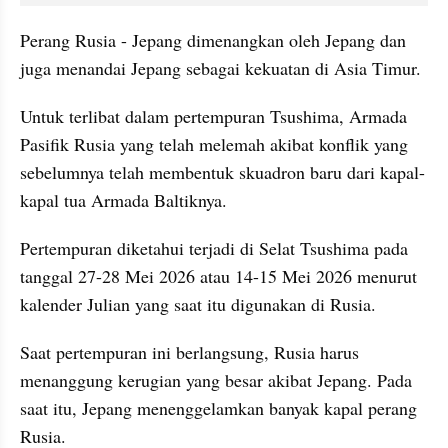
Perang Rusia - Jepang dimenangkan oleh Jepang dan 
juga menandai Jepang sebagai kekuatan di Asia Timur.
Untuk terlibat dalam pertempuran Tsushima, Armada 
Pasifik Rusia yang telah melemah akibat konflik yang 
sebelumnya telah membentuk skuadron baru dari kapal-
kapal tua Armada Baltiknya.
Pertempuran diketahui terjadi di Selat Tsushima pada 
tanggal 27-28 Mei 2026 atau 14-15 Mei 2026 menurut 
kalender Julian yang saat itu digunakan di Rusia.
Saat pertempuran ini berlangsung, Rusia harus 
menanggung kerugian yang besar akibat Jepang. Pada 
saat itu, Jepang menenggelamkan banyak kapal perang 
Rusia.