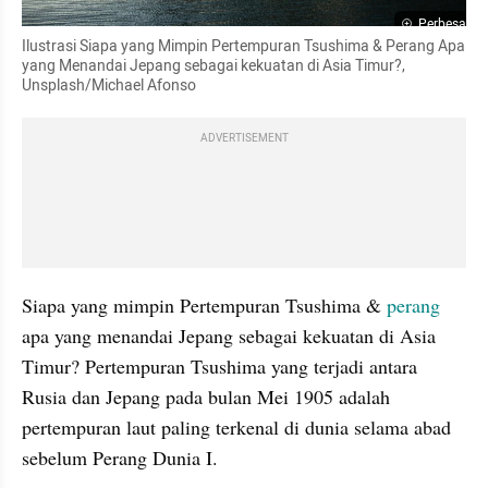
Perbesar
Ilustrasi Siapa yang Mimpin Pertempuran Tsushima & Perang Apa 
yang Menandai Jepang sebagai kekuatan di Asia Timur?, 
Unsplash/Michael Afonso
ADVERTISEMENT
Siapa yang mimpin Pertempuran Tsushima & 
perang
apa yang menandai Jepang sebagai kekuatan di Asia 
Timur? Pertempuran Tsushima yang terjadi antara 
Rusia dan Jepang pada bulan Mei 1905 adalah 
pertempuran laut paling terkenal di dunia selama abad 
sebelum Perang Dunia I.