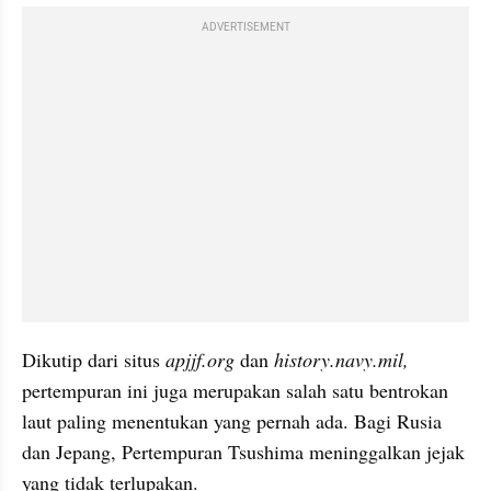
ADVERTISEMENT
Dikutip dari situs 
apjjf.org
 dan 
history.navy.mil,
pertempuran ini juga merupakan salah satu bentrokan 
laut paling menentukan yang pernah ada. Bagi Rusia 
dan Jepang, Pertempuran Tsushima meninggalkan jejak 
yang tidak terlupakan.