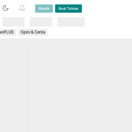
Masuk
Buat Tulisan
Loading
Loading
Lainnya
anPLUS
Opini & Cerita