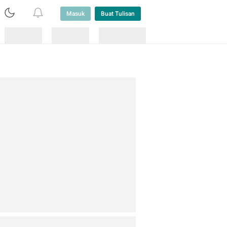
Masuk
Buat Tulisan
Loading
Loading
Lainnya