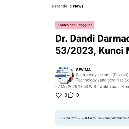
Beranda
News
Konten dari Pengguna
Dr. Dandi Darma
53/2023, Kunci 
SEVIMA
Sentra Vidya Utama (Sevima)
Technology yang berdiri sejak
dengan komunitas dan pengg
22 Mei 2025 13:53 WIB
·
waktu baca 3 me
tersebar di lebih dari 1.000 
0
0
Bersama kita revolusi pendidik
#RevolutionizeEducation!
Tulisan dari SEVIMA tidak mewakili pandangan d