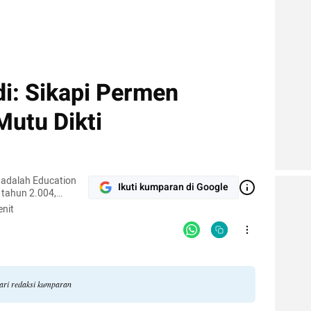
di: Sikapi Permen
Mutu Dikti
 adalah Education
Ikuti kumparan di Google
 tahun 2.004,
una platform yang
nit
kampus se-Indonesia.
an tinggi,
ari redaksi kumparan