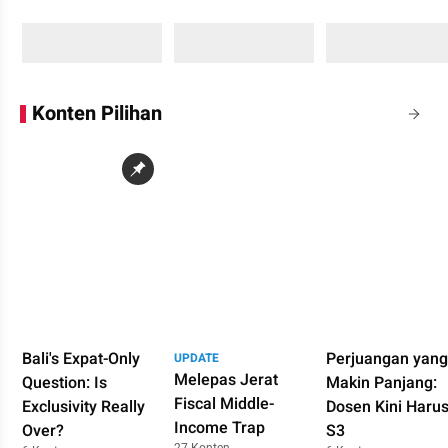
Sedang memuat...
Sedang memuat...
Sedang memuat...
0 Konten
0 Konten
0 Konten
Konten Pilihan
Bali's Expat-Only
Perjuangan yang
UPDATE
Melepas Jerat
Question: Is
Makin Panjang:
Fiscal Middle-
Exclusivity Really
Dosen Kini Haru
Income Trap
Over?
S3