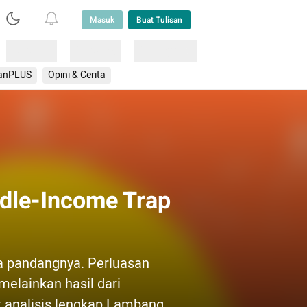
Masuk
Buat Tulisan
Loading
Loading
Lainnya
anPLUS
Opini & Cerita
ddle-Income Trap
a pandangnya. Perluasan
 melainkan hasil dari
k analisis lengkap Lambang