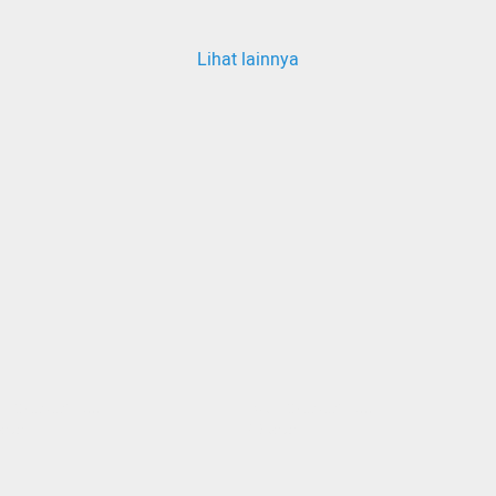
Lihat lainnya
ang memuat...
Sedang memuat...
nten
0 Konten