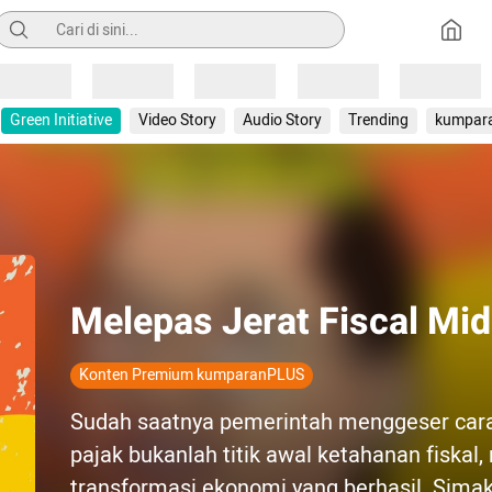
Pencarian
Loading
Loading
Loading
Loading
Loading
Green Initiative
Video Story
Audio Story
Trending
kumpar
Melepas Jerat Fiscal Mi
Konten Premium kumparanPLUS
Sudah saatnya pemerintah menggeser car
pajak bukanlah titik awal ketahanan fiskal,
transformasi ekonomi yang berhasil. Sima