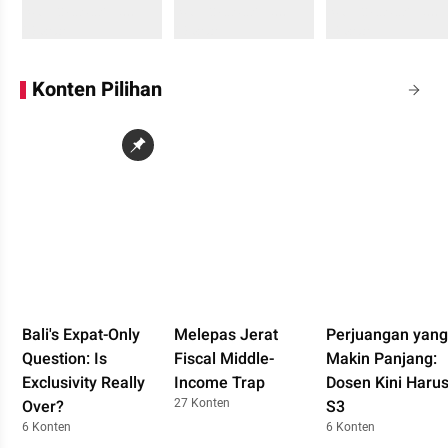
Sedang memuat...
Sedang memuat...
Sedang memuat...
0 Konten
0 Konten
0 Konten
Konten Pilihan
Bali's Expat-Only
Melepas Jerat
Perjuangan yang
Question: Is
Fiscal Middle-
Makin Panjang:
Exclusivity Really
Income Trap
Dosen Kini Haru
27 Konten
Over?
S3
6 Konten
6 Konten