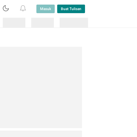
Masuk
Buat Tulisan
Loading
Loading
Lainnya