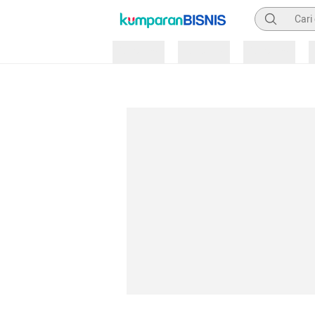
Pencarian
Loading
Loading
Loading