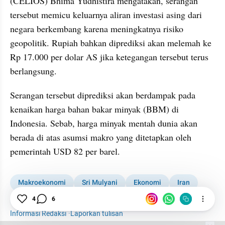
(CELIOS) Bhima Yudhistira mengatakan, serangan 
tersebut memicu keluarnya aliran investasi asing dari 
negara berkembang karena meningkatnya risiko 
geopolitik. Rupiah bahkan diprediksi akan melemah ke 
Rp 17.000 per dolar AS jika ketegangan tersebut terus 
berlangsung.
Serangan tersebut diprediksi akan berdampak pada 
kenaikan harga bahan bakar minyak (BBM) di 
Indonesia. Sebab, harga minyak mentah dunia akan 
berada di atas asumsi makro yang ditetapkan oleh 
pemerintah USD 82 per barel.
Makroekonomi
Sri Mulyani
Ekonomi
Iran
4
6
Israel
Iran Serang Israel
Informasi Redaksi
·
Laporkan tulisan