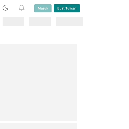
Masuk
Buat Tulisan
Loading
Loading
Lainnya