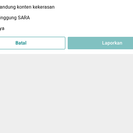
ndung konten kekerasan
inggung SARA
ya
Batal
Laporkan