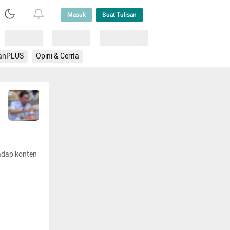
Masuk
Buat Tulisan
Loading
Loading
Lainnya
anPLUS
Opini & Cerita
adap konten