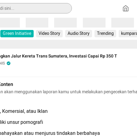
Loading
Loading
Loading
Loading
Loading
Green Initiative
Video Story
Audio Story
Trending
kumpar
kan Jalur Kereta Trans Sumatera, Investasi Capai Rp 350 T
NIS
Konten
n akan menggunakan laporan kamu untuk melakukan pengecekan terh
 Komersial, atau Iklan
iki unsur pornografi
hayakan atau menjurus tindakan berbahaya