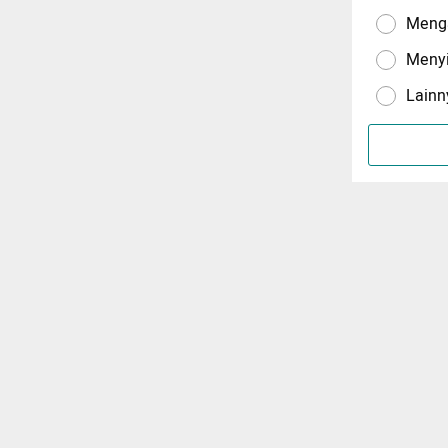
Menga
Meny
Lainn