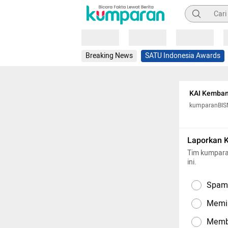
Pencarian
Loading
Loading
Loading
Breaking News
SATU Indonesia Awards
KAI Kembang
kumparanBIS
Laporkan 
Tim kumpara
ini.
Spam,
Memil
Memba