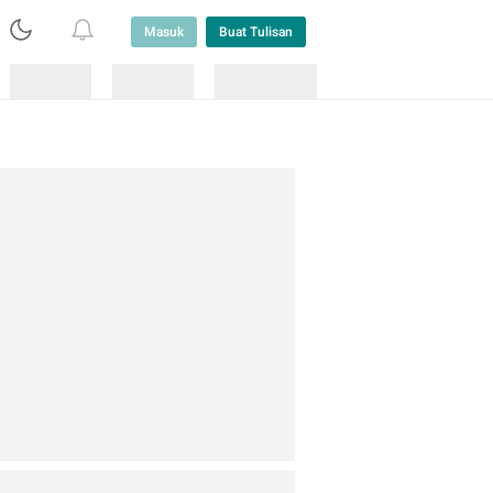
Masuk
Buat Tulisan
Loading
Loading
Lainnya