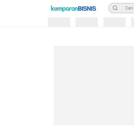
Pencarian
Loading
Loading
Loading