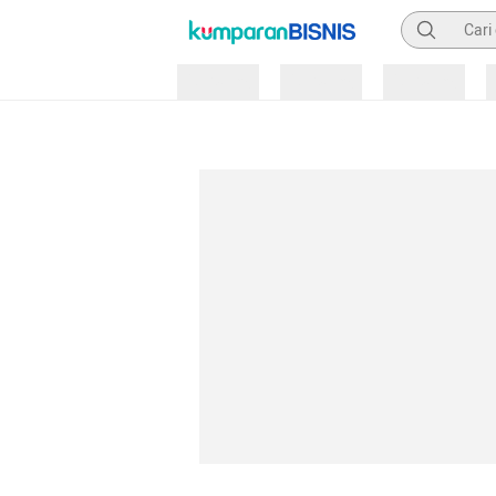
Pencarian
Loading
Loading
Loading