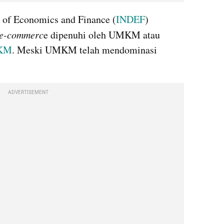
t of Economics and Finance (
INDEF
) 
e-commerc
e dipenuhi oleh UMKM atau 
KM
. Meski UMKM telah mendominasi 
ADVERTISEMENT