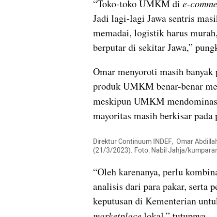
“Toko-toko UMKM di
 e-comme
Jadi lagi-lagi Jawa sentris masih
memadai, logistik harus murah,
berputar di sekitar Jawa,” pung
Omar menyoroti masih banyak pe
produk UMKM benar-benar menj
meskipun UMKM mendominas
mayoritas masih berkisar pada
Direktur Continuum INDEF,  Omar Abdillah,
(21/3/2023). Foto: Nabil Jahja/kumpara
“Oleh karenanya, perlu kombinas
analisis dari para pakar, sert
marketplace
 lokal,” tutupnya.