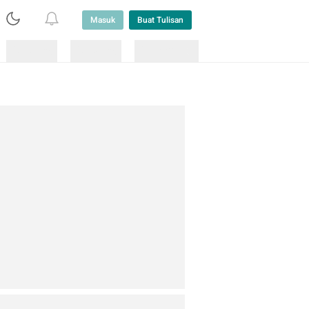
Masuk
Buat Tulisan
Loading
Loading
Lainnya