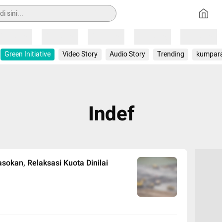
Loading
Loading
Loading
Loading
Loading
Green Initiative
Video Story
Audio Story
Trending
kumpar
Indef
sokan, Relaksasi Kuota Dinilai