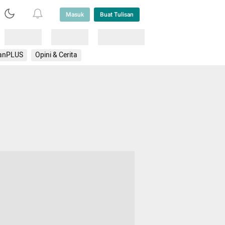
Masuk
Buat Tulisan
Loading
Loading
Lainnya
anPLUS
Opini & Cerita