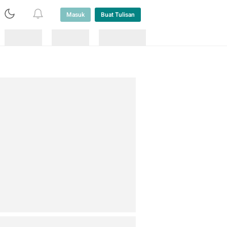
Masuk
Buat Tulisan
Loading
Loading
Lainnya