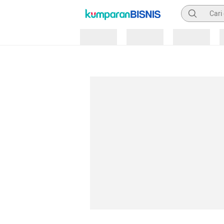
Pencarian
Loading
Loading
Loading