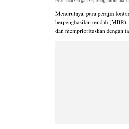
PGN salurkan gas ke pelanggan industri 
Menurutnya, para perajin lonto
berpenghasilan rendah (MBR).
dan memprioritaskan dengan tari