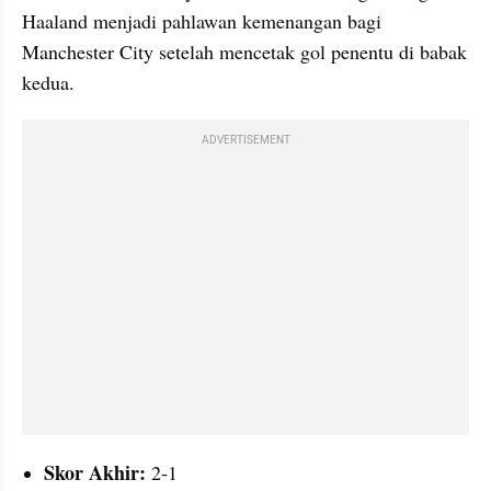
Haaland menjadi pahlawan kemenangan bagi 
Manchester City setelah mencetak gol penentu di babak 
kedua.
ADVERTISEMENT
Skor Akhir:
 2-1