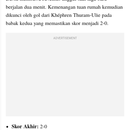
berjalan dua menit. Kemenangan tuan rumah kemudian 
dikunci oleh gol dari Khéphren Thuram-Ulie pada 
babak kedua yang memastikan skor menjadi 2-0.
ADVERTISEMENT
Skor Akhir:
 2-0