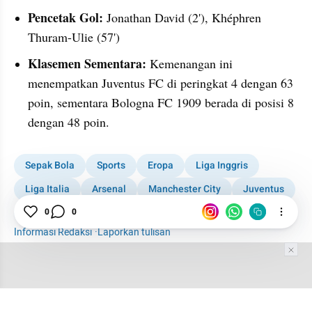
Pencetak Gol:
 Jonathan David (2'), Khéphren 
Thuram-Ulie (57')
Klasemen Sementara:
 Kemenangan ini 
menempatkan Juventus FC di peringkat 4 dengan 63 
poin, sementara Bologna FC 1909 berada di posisi 8 
dengan 48 poin.
Sepak Bola
Sports
Eropa
Liga Inggris
Liga Italia
Arsenal
Manchester City
Juventus
AC Milan
0
0
Informasi Redaksi
·
Laporkan tulisan
Tim Editor
Editor Section