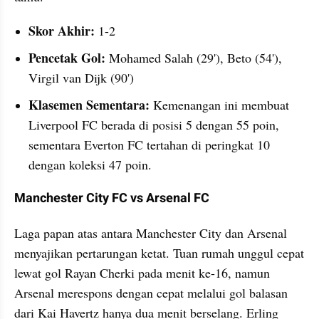
Skor Akhir:
 1-2
Pencetak Gol:
 Mohamed Salah (29'), Beto (54'), 
Virgil van Dijk (90')
Klasemen Sementara:
 Kemenangan ini membuat 
Liverpool FC berada di posisi 5 dengan 55 poin, 
sementara Everton FC tertahan di peringkat 10 
dengan koleksi 47 poin.
Manchester City FC vs Arsenal FC
Laga papan atas antara Manchester City dan Arsenal 
menyajikan pertarungan ketat. Tuan rumah unggul cepat 
lewat gol Rayan Cherki pada menit ke-16, namun 
Arsenal merespons dengan cepat melalui gol balasan 
dari Kai Havertz hanya dua menit berselang. Erling 